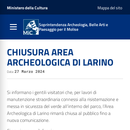
Ministero della Cultura
Mappa del sito
Soprintendenza Archeologia, Belle Arti e
Paesaggio per il Molise
CHIUSURA AREA
ARCHEOLOGICA DI LARINO
Data:
27 Marzo 2024
Si informano i gentili visitatori che, per lavori di
manutenzione straordinaria connessi alla risistemazione e
messa in sicurezza del verde all’interno del parco, l’Area
Archeologica di Larino rimarrà chiusa al pubblico fino a
nuova comunicazione.